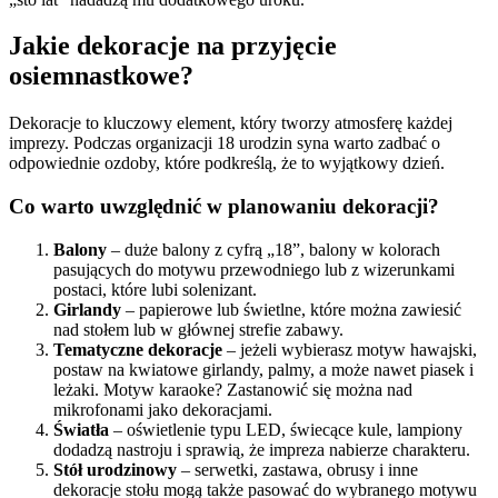
Jakie dekoracje na przyjęcie
osiemnastkowe?
Dekoracje to kluczowy element, który tworzy atmosferę każdej
imprezy. Podczas organizacji 18 urodzin syna warto zadbać o
odpowiednie ozdoby, które podkreślą, że to wyjątkowy dzień.
Co warto uwzględnić w planowaniu dekoracji?
Balony
– duże balony z cyfrą „18”, balony w kolorach
pasujących do motywu przewodniego lub z wizerunkami
postaci, które lubi solenizant.
Girlandy
– papierowe lub świetlne, które można zawiesić
nad stołem lub w głównej strefie zabawy.
Tematyczne dekoracje
– jeżeli wybierasz motyw hawajski,
postaw na kwiatowe girlandy, palmy, a może nawet piasek i
leżaki. Motyw karaoke? Zastanowić się można nad
mikrofonami jako dekoracjami.
Światła
– oświetlenie typu LED, świecące kule, lampiony
dodadzą nastroju i sprawią, że impreza nabierze charakteru.
Stół urodzinowy
– serwetki, zastawa, obrusy i inne
dekoracje stołu mogą także pasować do wybranego motywu