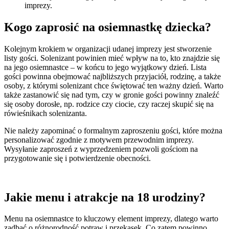
imprezy.
Kogo zaprosić na osiemnastkę dziecka?
Kolejnym krokiem w organizacji udanej imprezy jest stworzenie
listy gości. Solenizant powinien mieć wpływ na to, kto znajdzie się
na jego osiemnastce – w końcu to jego wyjątkowy dzień. Lista
gości powinna obejmować najbliższych przyjaciół, rodzinę, a także
osoby, z którymi solenizant chce świętować ten ważny dzień. Warto
także zastanowić się nad tym, czy w gronie gości powinny znaleźć
się osoby dorosłe, np. rodzice czy ciocie, czy raczej skupić się na
rówieśnikach solenizanta.
Nie należy zapominać o formalnym zaproszeniu gości, które można
personalizować zgodnie z motywem przewodnim imprezy.
Wysyłanie zaproszeń z wyprzedzeniem pozwoli gościom na
przygotowanie się i potwierdzenie obecności.
Jakie menu i atrakcje na 18 urodziny?
Menu na osiemnastce to kluczowy element imprezy, dlatego warto
zadbać o różnorodność potraw i przekąsek. Co zatem powinno