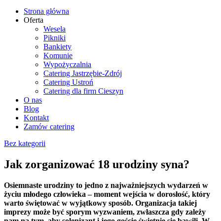
Strona główna
Oferta
Wesela
Pikniki
Bankiety
Komunie
Wypożyczalnia
Catering Jastrzębie-Zdrój
Catering Ustroń
Catering dla firm Cieszyn
O nas
Blog
Kontakt
Zamów catering
Bez kategorii
Jak zorganizować 18 urodziny syna?
Osiemnaste urodziny to jedno z najważniejszych wydarzeń w
życiu młodego człowieka – moment wejścia w dorosłość, który
warto świętować w wyjątkowy sposób. Organizacja takiej
imprezy może być sporym wyzwaniem, zwłaszcza gdy zależy
nam na tym, aby solenizant i jego goście świetnie się bawili. W