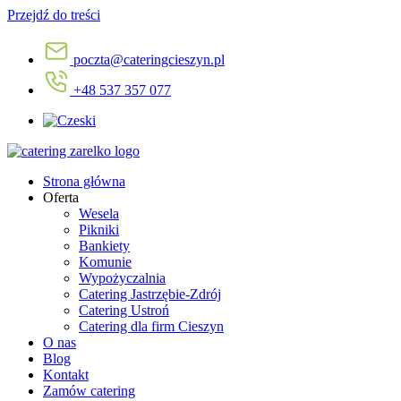
Przejdź do treści
poczta@cateringcieszyn.pl
+48 537 357 077
Strona główna
Oferta
Wesela
Pikniki
Bankiety
Komunie
Wypożyczalnia
Catering Jastrzębie-Zdrój
Catering Ustroń
Catering dla firm Cieszyn
O nas
Blog
Kontakt
Zamów catering