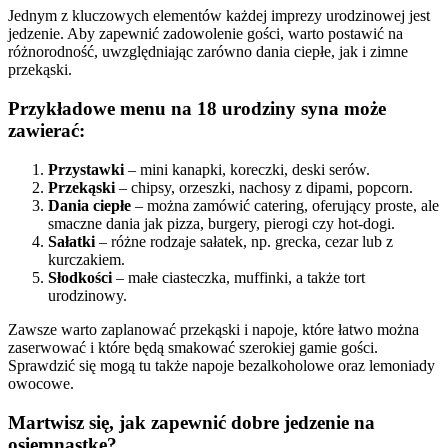
Jednym z kluczowych elementów każdej imprezy urodzinowej jest
jedzenie. Aby zapewnić zadowolenie gości, warto postawić na
różnorodność, uwzględniając zarówno dania ciepłe, jak i zimne
przekąski.
Przykładowe menu na 18 urodziny syna może
zawierać:
Przystawki
– mini kanapki, koreczki, deski serów.
Przekąski
– chipsy, orzeszki, nachosy z dipami, popcorn.
Dania ciepłe
– można zamówić catering, oferujący proste, ale
smaczne dania jak pizza, burgery, pierogi czy hot-dogi.
Sałatki
– różne rodzaje sałatek, np. grecka, cezar lub z
kurczakiem.
Słodkości
– małe ciasteczka, muffinki, a także tort
urodzinowy.
Zawsze warto zaplanować przekąski i napoje, które łatwo można
zaserwować i które będą smakować szerokiej gamie gości.
Sprawdzić się mogą tu także napoje bezalkoholowe oraz lemoniady
owocowe.
Martwisz się, jak zapewnić dobre jedzenie na
osiemnastkę?