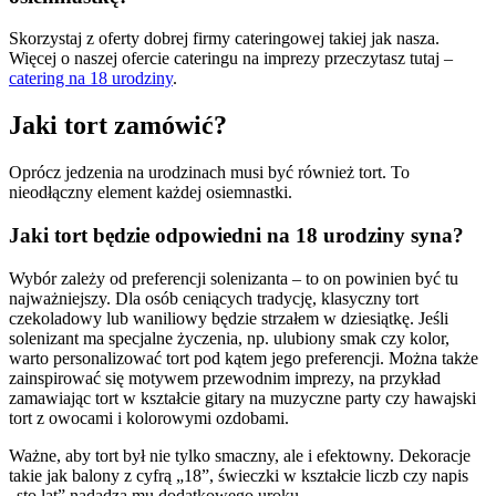
Skorzystaj z oferty dobrej firmy cateringowej takiej jak nasza.
Więcej o naszej ofercie cateringu na imprezy przeczytasz tutaj –
catering na 18 urodziny
.
Jaki tort zamówić?
Oprócz jedzenia na urodzinach musi być również tort. To
nieodłączny element każdej osiemnastki.
Jaki tort będzie odpowiedni na 18 urodziny syna?
Wybór zależy od preferencji solenizanta – to on powinien być tu
najważniejszy. Dla osób ceniących tradycję, klasyczny tort
czekoladowy lub waniliowy będzie strzałem w dziesiątkę. Jeśli
solenizant ma specjalne życzenia, np. ulubiony smak czy kolor,
warto personalizować tort pod kątem jego preferencji. Można także
zainspirować się motywem przewodnim imprezy, na przykład
zamawiając tort w kształcie gitary na muzyczne party czy hawajski
tort z owocami i kolorowymi ozdobami.
Ważne, aby tort był nie tylko smaczny, ale i efektowny. Dekoracje
takie jak balony z cyfrą „18”, świeczki w kształcie liczb czy napis
„sto lat” nadadzą mu dodatkowego uroku.