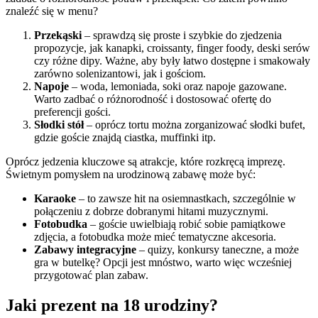
znaleźć się w menu?
Przekąski
– sprawdzą się proste i szybkie do zjedzenia
propozycje, jak kanapki, croissanty, finger foody, deski serów
czy różne dipy. Ważne, aby były łatwo dostępne i smakowały
zarówno solenizantowi, jak i gościom.
Napoje
– woda, lemoniada, soki oraz napoje gazowane.
Warto zadbać o różnorodność i dostosować ofertę do
preferencji gości.
Słodki stół
– oprócz tortu można zorganizować słodki bufet,
gdzie goście znajdą ciastka, muffinki itp.
Oprócz jedzenia kluczowe są atrakcje, które rozkręcą imprezę.
Świetnym pomysłem na urodzinową zabawę może być:
Karaoke
– to zawsze hit na osiemnastkach, szczególnie w
połączeniu z dobrze dobranymi hitami muzycznymi.
Fotobudka
– goście uwielbiają robić sobie pamiątkowe
zdjęcia, a fotobudka może mieć tematyczne akcesoria.
Zabawy integracyjne
– quizy, konkursy taneczne, a może
gra w butelkę? Opcji jest mnóstwo, warto więc wcześniej
przygotować plan zabaw.
Jaki prezent na 18 urodziny?