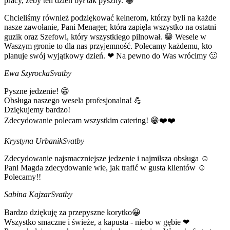
pracy, żeby ten dzień był tak pyszny. 😁
Chcieliśmy również podziękować kelnerom, którzy byli na każde
nasze zawołanie, Pani Menager, która zapięła wszystko na ostatni
guzik oraz Szefowi, który wszystkiego pilnował. 😁 Wesele w
Waszym gronie to dla nas przyjemność. Polecamy każdemu, kto
planuje swój wyjątkowy dzień. ❤ Na pewno do Was wrócimy 🙂
Ewa Szyrocka
Svatby
Pyszne jedzenie! 😁
Obsługa naszego wesela profesjonalna! 💪
Dziękujemy bardzo!
Zdecydowanie polecam wszystkim catering! 😁❤️❤️
Krystyna Urbanik
Svatby
Zdecydowanie najsmaczniejsze jedzenie i najmilsza obsługa ☺
Pani Magda zdecydowanie wie, jak trafić w gusta klientów ☺
Polecamy!!
Sabina Kajzar
Svatby
Bardzo dziękuję za przepyszne korytko😀
Wszystko smaczne i świeże, a kapusta - niebo w gębie ❤