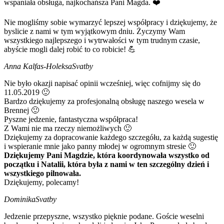
wspaniała obsługa, najkochańsza Pani Magda. ❤️
Nie mogliśmy sobie wymarzyć lepszej współpracy i dziękujemy, że
byslicie z nami w tym wyjątkowym dniu. Życzymy Wam
wszystkiego najlepszego i wytrwałości w tym trudnym czasie,
abyście mogli dalej robić to co robicie! 💪
Anna Kalfas-Holeksa
Svatby
Nie było okazji napisać opinii wcześniej, więc cofnijmy się do
11.05.2019 🙂
Bardzo dziękujemy za profesjonalną obsługę naszego wesela w
Brennej 🙂
Pyszne jedzenie, fantastyczna współpraca!
Z Wami nie ma rzeczy niemożliwych 🙂
Dziękujemy za dopracowanie każdego szczegółu, za każdą sugestię
i wspieranie mnie jako panny młodej w ogromnym stresie 🙂
Dziękujemy Pani Magdzie, która koordynowała wszystko od
początku i Natalii, która była z nami w ten szczególny dzień i
wszystkiego pilnowała.
Dziękujemy, polecamy!
Dominika
Svatby
Jedzenie przepyszne, wszystko pięknie podane. Goście weselni