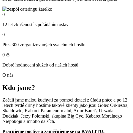
0
12 let zkušeností s pořádáním oslav
0
Přes 300 zorganizovaných svatebních hostin
0
/5
Dobré hodnocení služeb od našich hostů
O nás
Kdo jsme?
Začali jsme malou kuchyní za pomoci dotací z úřadu práce a po 12
letech tvrdé dřiny hostíme takové klienty jako jsou Golec Orkiestra,
Skaldowie, Kabaret Paranienormalni, Artur Barciś, Urszula
Dudziak, Jerzy Połomski, skupina Big Cyc, Kabaret Moralnego
Niepokoju a mnoho dalších.
Pracujeme poctivě a zaměřujeme se na KVALITU.