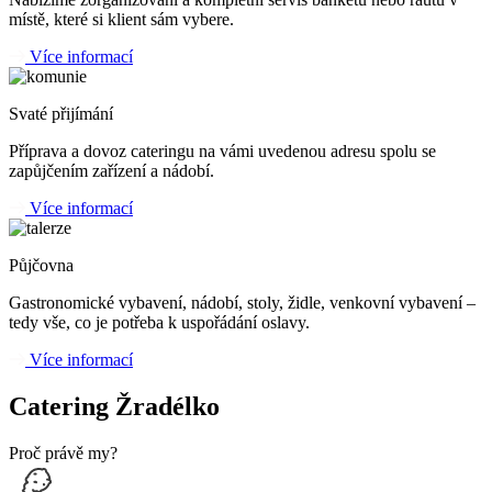
místě, které si klient sám vybere.
Více informací
Svaté přijímání
Příprava a dovoz cateringu na vámi uvedenou adresu spolu se
zapůjčením zařízení a nádobí.
Více informací
Půjčovna
Gastronomické vybavení, nádobí, stoly, židle, venkovní vybavení –
tedy vše, co je potřeba k uspořádání oslavy.
Více informací
Catering Žradélko
Proč právě my?