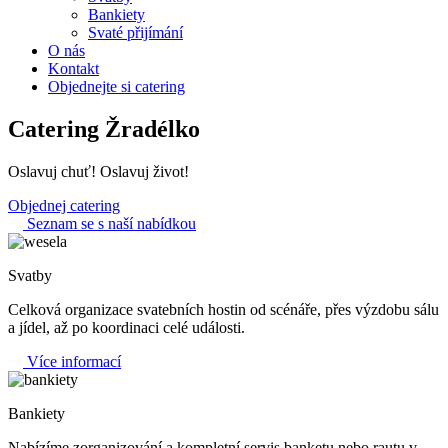
Bankiety
Svaté přijímání
O nás
Kontakt
Objednejte si catering
Catering Žradélko
Oslavuj chuť! Oslavuj život!
Objednej catering
Seznam se s naší nabídkou
Svatby
Celková organizace svatebních hostin od scénáře, přes výzdobu sálu
a jídel, až po koordinaci celé události.
Více informací
Bankiety
Nabízíme zorganizování a kompletní servis banketu nebo rautu v