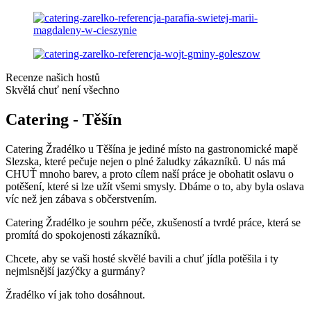
Recenze našich hostů
Skvělá chuť není všechno
Catering - Těšín
Catering Žradélko u Těšína je jediné místo na gastronomické mapě
Slezska, které pečuje nejen o plné žaludky zákazníků. U nás má
CHUŤ mnoho barev, a proto cílem naší práce je obohatit oslavu o
potěšení, které si lze užít všemi smysly. Dbáme o to, aby byla oslava
víc než jen zábava s občerstvením.
Catering Žradélko je souhrn péče, zkušeností a tvrdé práce, která se
promítá do spokojenosti zákazníků.
Chcete, aby se vaši hosté skvělé bavili a chuť jídla potěšila i ty
nejmlsnější jazýčky a gurmány?
Žradélko ví jak toho dosáhnout.