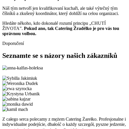
Náš tým netvoří jen kvalifikovaní kuchaři, ale také výtečný tým
číšníků a zkušený koordinátor, který dohlíží na celou organizaci.
Hledáte někoho, kdo dokonalé rozumí principu „CHUTÍ
ŽIVOTA”.
Pokud ano, tak Catering Žradélko je pro vás tou
správnou volbou.
Doporučení
Seznamte se s názory našich zákazníků
Z całego serca polecamy z mężem Catering Żarełko. Profesjonalne i
indywidualne podejście, dbałość o każdy szczegół, pyszne jedzenie,