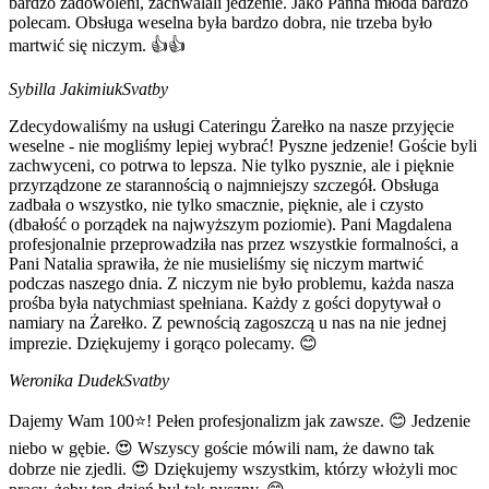
bardzo zadowoleni, zachwalali jedzenie. Jako Panna młoda bardzo
polecam. Obsługa weselna była bardzo dobra, nie trzeba było
martwić się niczym. 👍👍
Sybilla Jakimiuk
Svatby
Zdecydowaliśmy na usługi Cateringu Żarełko na nasze przyjęcie
weselne - nie mogliśmy lepiej wybrać! Pyszne jedzenie! Goście byli
zachwyceni, co potrwa to lepsza. Nie tylko pysznie, ale i pięknie
przyrządzone ze starannością o najmniejszy szczegół. Obsługa
zadbała o wszystko, nie tylko smacznie, pięknie, ale i czysto
(dbałość o porządek na najwyższym poziomie). Pani Magdalena
profesjonalnie przeprowadziła nas przez wszystkie formalności, a
Pani Natalia sprawiła, że nie musieliśmy się niczym martwić
podczas naszego dnia. Z niczym nie było problemu, każda nasza
prośba była natychmiast spełniana. Każdy z gości dopytywał o
namiary na Żarełko. Z pewnością zagoszczą u nas na nie jednej
imprezie. Dziękujemy i gorąco polecamy. 😊
Weronika Dudek
Svatby
Dajemy Wam 100⭐! Pełen profesjonalizm jak zawsze. 😊 Jedzenie
niebo w gębie. 😍 Wszyscy goście mówili nam, że dawno tak
dobrze nie zjedli. 😍 Dziękujemy wszystkim, którzy włożyli moc