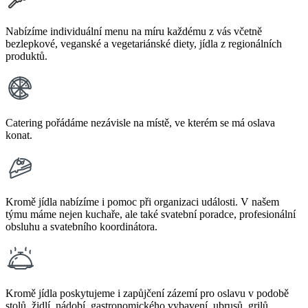
Nabízíme individuální menu na míru každému z vás včetně
bezlepkové, veganské a vegetariánské diety, jídla z regionálních
produktů.
Catering pořádáme nezávisle na místě, ve kterém se má oslava
konat.
Kromě jídla nabízíme i pomoc při organizaci události. V našem
týmu máme nejen kuchaře, ale také svatební poradce, profesionální
obsluhu a svatebního koordinátora.
Kromě jídla poskytujeme i zapůjčení zázemí pro oslavu v podobě
stolů, židlí, nádobí, gastronomického vybavení, ubrusů, grilů.