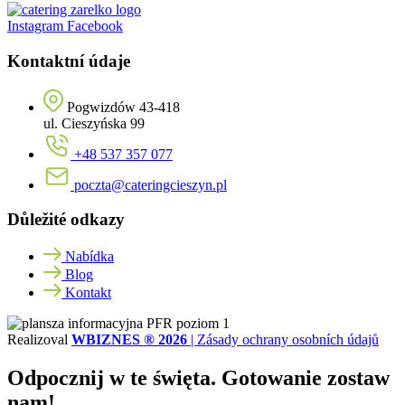
Instagram
Facebook
Kontaktní údaje
Pogwizdów 43-418
ul. Cieszyńska 99
+48 537 357 077
poczta@cateringcieszyn.pl
Důležité odkazy
Nabídka
Blog
Kontakt
Realizoval
WBIZNES ® 2026
|
Zásady ochrany osobních údajů
Odpocznij w te święta. Gotowanie zostaw
nam!