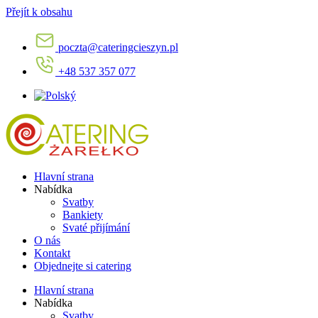
Přejít k obsahu
poczta@cateringcieszyn.pl
+48 537 357 077
Hlavní strana
Nabídka
Svatby
Bankiety
Svaté přijímání
O nás
Kontakt
Objednejte si catering
Hlavní strana
Nabídka
Svatby