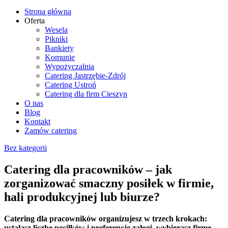
Strona główna
Oferta
Wesela
Pikniki
Bankiety
Komunie
Wypożyczalnia
Catering Jastrzębie-Zdrój
Catering Ustroń
Catering dla firm Cieszyn
O nas
Blog
Kontakt
Zamów catering
Bez kategorii
Catering dla pracowników – jak
zorganizować smaczny posiłek w firmie,
hali produkcyjnej lub biurze?
Catering dla pracowników organizujesz w trzech krokach:
ustalasz liczbę posiłków i preferencje załogi, wybierasz firmę