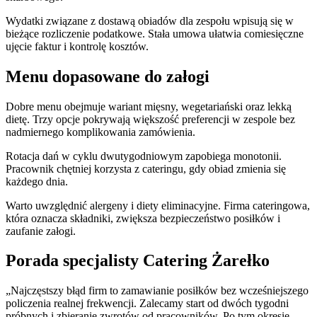
Wydatki związane z dostawą obiadów dla zespołu wpisują się w
bieżące rozliczenie podatkowe. Stała umowa ułatwia comiesięczne
ujęcie faktur i kontrolę kosztów.
Menu dopasowane do załogi
Dobre menu obejmuje wariant mięsny, wegetariański oraz lekką
dietę. Trzy opcje pokrywają większość preferencji w zespole bez
nadmiernego komplikowania zamówienia.
Rotacja dań w cyklu dwutygodniowym zapobiega monotonii.
Pracownik chętniej korzysta z cateringu, gdy obiad zmienia się
każdego dnia.
Warto uwzględnić alergeny i diety eliminacyjne. Firma cateringowa,
która oznacza składniki, zwiększa bezpieczeństwo posiłków i
zaufanie załogi.
Porada specjalisty Catering Żarełko
„Najczęstszy błąd firm to zamawianie posiłków bez wcześniejszego
policzenia realnej frekwencji. Zalecamy start od dwóch tygodni
próbnych i zbieranie zwrotów od pracowników. Po tym okresie