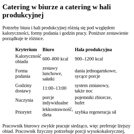
Catering w biurze a catering w hali
produkcyjnej
Potrzeby biura i hali produkcyjnej różnią się pod względem
kaloryczności, formy podania i godzin pracy. Poniższe zestawienie
porządkuje te różnice.
Kryterium
Biuro
Hala produkcyjna
Kaloryczność
600–800 kcal
900–1200 kcal
obiadu
zestawy
Forma
dania jednogarnkowe,
lunchowe,
podania
sycące porcje
sałatki
Godziny
system zmianowy,
11:00–13:00
dostawy
także noc
porcje
pojemniki zbiorcze,
Naczynia
indywidualne
bufet
lekkostrawność,
Priorytet
szybka regeneracja sił
dieta
Pracownik biurowy zwykle pracuje siedząco, więc preferuje lżejszy
obiad. Pracownik fizyczny potrzebuje porcji wysokokalorycznej,