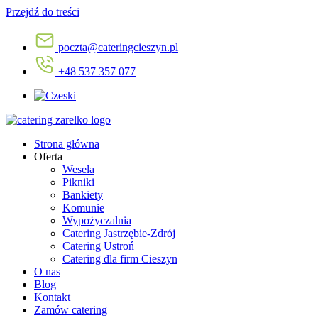
Przejdź do treści
poczta@cateringcieszyn.pl
+48 537 357 077
Strona główna
Oferta
Wesela
Pikniki
Bankiety
Komunie
Wypożyczalnia
Catering Jastrzębie-Zdrój
Catering Ustroń
Catering dla firm Cieszyn
O nas
Blog
Kontakt
Zamów catering