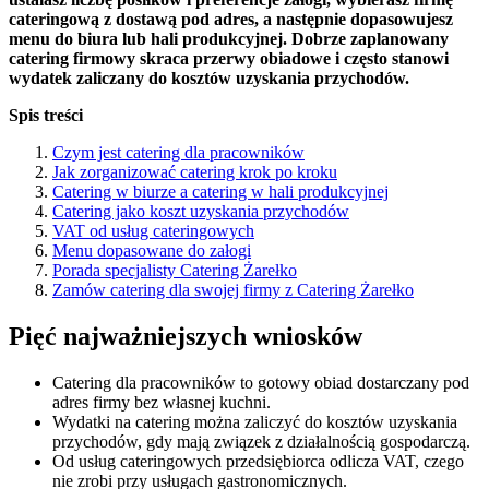
cateringową z dostawą pod adres, a następnie dopasowujesz
menu do biura lub hali produkcyjnej. Dobrze zaplanowany
catering firmowy skraca przerwy obiadowe i często stanowi
wydatek zaliczany do kosztów uzyskania przychodów.
Spis treści
Czym jest catering dla pracowników
Jak zorganizować catering krok po kroku
Catering w biurze a catering w hali produkcyjnej
Catering jako koszt uzyskania przychodów
VAT od usług cateringowych
Menu dopasowane do załogi
Porada specjalisty Catering Żarełko
Zamów catering dla swojej firmy z Catering Żarełko
Pięć najważniejszych wniosków
Catering dla pracowników to gotowy obiad dostarczany pod
adres firmy bez własnej kuchni.
Wydatki na catering można zaliczyć do kosztów uzyskania
przychodów, gdy mają związek z działalnością gospodarczą.
Od usług cateringowych przedsiębiorca odlicza VAT, czego
nie zrobi przy usługach gastronomicznych.