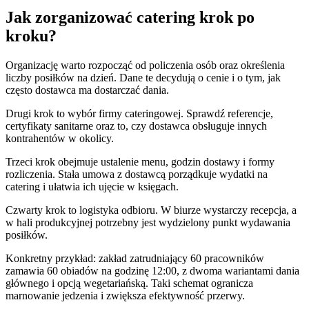
Jak zorganizować catering krok po
kroku
?
Organizację warto rozpocząć od policzenia osób oraz określenia
liczby posiłków na dzień. Dane te decydują o cenie i o tym, jak
często dostawca ma dostarczać dania.
Drugi krok to wybór firmy cateringowej. Sprawdź referencje,
certyfikaty sanitarne oraz to, czy dostawca obsługuje innych
kontrahentów w okolicy.
Trzeci krok obejmuje ustalenie menu, godzin dostawy i formy
rozliczenia. Stała umowa z dostawcą porządkuje wydatki na
catering i ułatwia ich ujęcie w księgach.
Czwarty krok to logistyka odbioru. W biurze wystarczy recepcja, a
w hali produkcyjnej potrzebny jest wydzielony punkt wydawania
posiłków.
Konkretny przykład: zakład zatrudniający 60 pracowników
zamawia 60 obiadów na godzinę 12:00, z dwoma wariantami dania
głównego i opcją wegetariańską. Taki schemat ogranicza
marnowanie jedzenia i zwiększa efektywność przerwy.